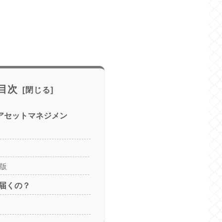
目次
ルアセットマネジメン
B版
届くの？